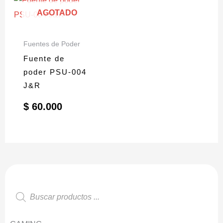
AGOTADO
Fuentes de Poder
Fuente de
poder PSU-004
J&R
$
60.000
Búsqueda
de
productos