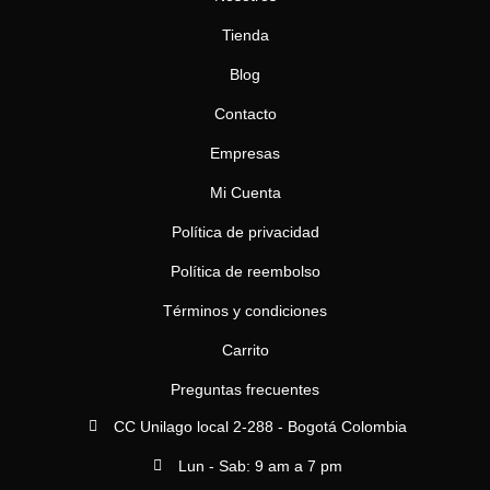
o
r
k
a
m
Tienda
Blog
Contacto
Empresas
Mi Cuenta
Política de privacidad
Política de reembolso
Términos y condiciones
Carrito
Preguntas frecuentes
CC Unilago local 2-288 - Bogotá Colombia
Lun - Sab: 9 am a 7 pm