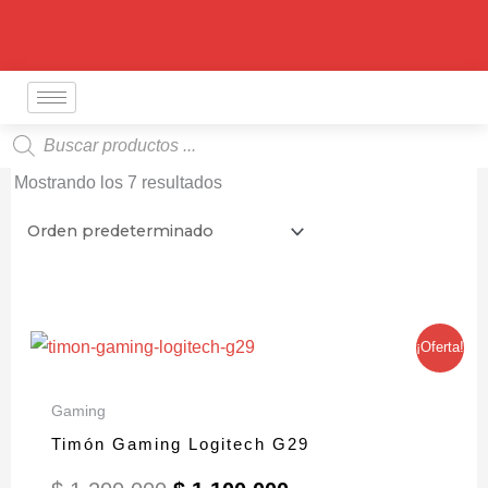
Ir
al
contenido
Búsqueda
de
productos
Mostrando los 7 resultados
El
El
¡Oferta!
precio
precio
original
actual
era:
es:
Gaming
$ 1.200.000.
$ 1.100.000.
Timón Gaming Logitech G29