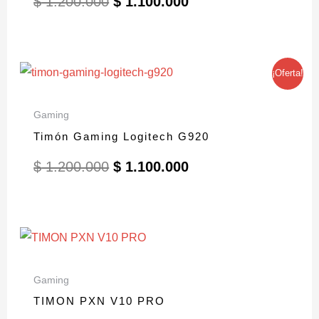
$
1.200.000
$
1.100.000
El
El
¡Oferta!
precio
precio
original
actual
era:
es:
Gaming
$ 1.200.000.
$ 1.100.000.
Timón Gaming Logitech G920
$
1.200.000
$
1.100.000
Gaming
TIMON PXN V10 PRO