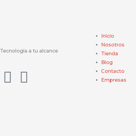
Inicio
Nosotros
Tecnología a tu alcance
Tienda
Blog
F
I
Contacto
Empresas
a
n
c
s
e
t