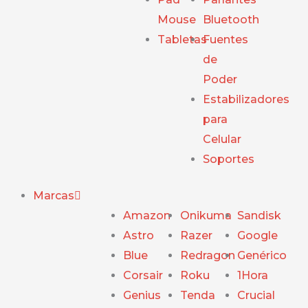
Mouse
Bluetooth
Tabletas
Fuentes
de
Poder
Estabilizadores
para
Celular
Soportes
Marcas
Amazon
Onikuma
Sandisk
Astro
Razer
Google
Blue
Redragon
Genérico
Corsair
Roku
1Hora
Genius
Tenda
Crucial