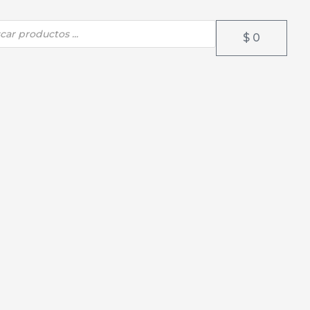
da
$
0
Carrito
os