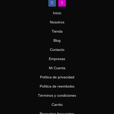
F
I
a
n
c
s
e
t
Inicio
b
a
o
g
Nosotros
o
r
k
a
m
Tienda
Blog
Contacto
Empresas
Mi Cuenta
Política de privacidad
Política de reembolso
Términos y condiciones
Carrito
Preguntas frecuentes