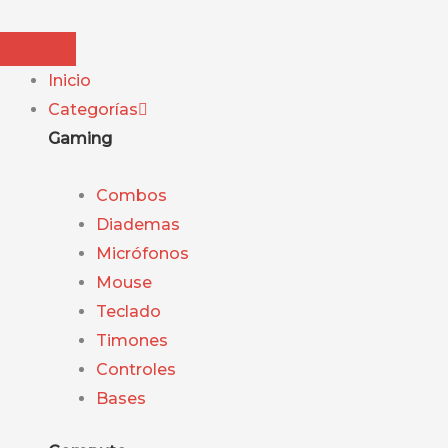
Ir
Búsqueda
Búsqueda
al
de
de
contenido
productos
productos
Inicio
Categorías
Gaming
Combos
Diademas
Micrófonos
Mouse
Teclado
Timones
Controles
Bases