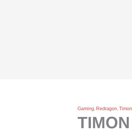
,
,
Gaming
Redragon
Timo
TIMON