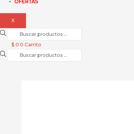
OFERTAS
X
$
0
0
Carrito