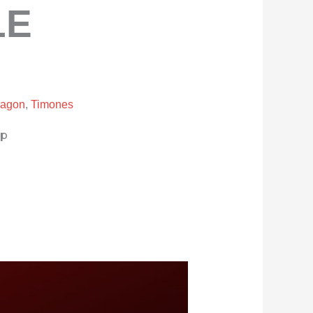
LE
ragon
,
Timones
pp