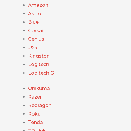
Amazon
Astro
Blue
Corsair
Genius
J&R
Kingston
Logitech
Logitech G
Onikuma
Razer
Redragon
Roku
Tenda
TP Link