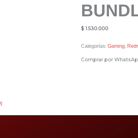
BUND
$
1.530.000
Categorías:
Gaming
,
Red
Comprar por WhatsA
)