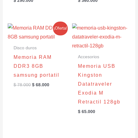
$
290.000
$
360.000
El
El
¡Oferta!
precio
precio
original
actual
era:
es:
Disco duros
$ 78.000.
$ 68.000.
Memoria RAM
Accesorios
DDR3 8GB
Memoria USB
samsung portatil
Kingston
Datatraveler
$
78.000
$
68.000
Exodia M
Retractil 128gb
$
65.000