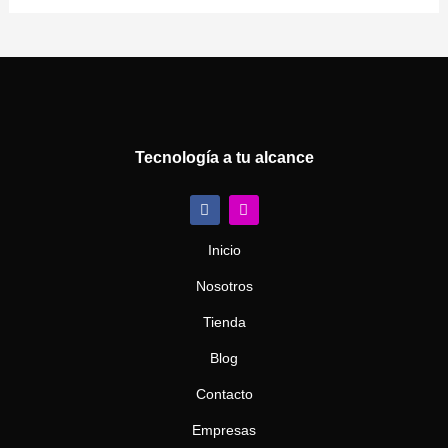
Tecnología a tu alcance
F
I
a
n
c
s
e
t
Inicio
b
a
o
g
Nosotros
o
r
k
a
m
Tienda
Blog
Contacto
Empresas