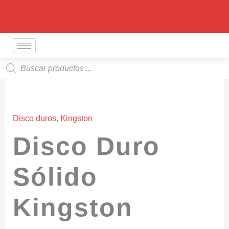
Ir
al
contenido
Búsqueda
de
productos
Disco duros
,
Kingston
Disco Duro
Sólido
Kingston