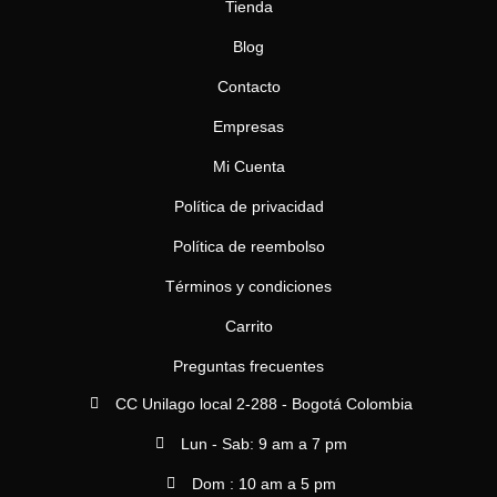
m
Tienda
Blog
Contacto
Empresas
Mi Cuenta
Política de privacidad
Política de reembolso
Términos y condiciones
Carrito
Preguntas frecuentes
CC Unilago local 2-288 - Bogotá Colombia
Lun - Sab: 9 am a 7 pm
Dom : 10 am a 5 pm