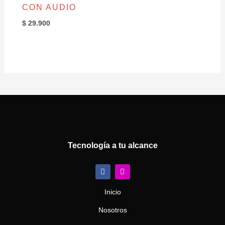
CON AUDIO
$
29.900
Tecnología a tu alcance
F
I
a
n
c
s
e
t
Inicio
b
a
o
g
Nosotros
o
r
k
a