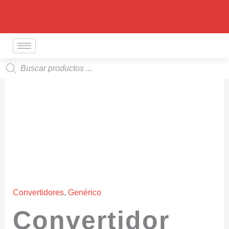
Ir
al
contenido
Búsqueda
de
productos
Convertidores
,
Genérico
Convertidor