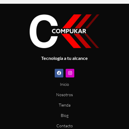
Tecnología a tu alcance
F
I
a
n
c
s
e
t
Inicio
b
a
o
g
Nosotros
o
r
k
a
m
Tienda
Blog
Contacto