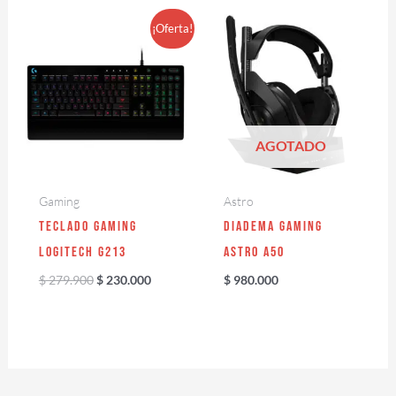
El
El
¡Oferta!
precio
precio
original
actual
era:
es:
$ 279.900.
$ 230.000.
AGOTADO
Gaming
Astro
Teclado Gaming
Diadema Gaming
Logitech G213
Astro A50
$
279.900
$
230.000
$
980.000