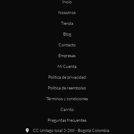
e
t
Inicio
b
a
o
g
Nosotros
o
r
k
a
m
Tienda
Blog
Contacto
Empresas
Mi Cuenta
Política de privacidad
Política de reembolso
Términos y condiciones
Carrito
Preguntas frecuentes
CC Unilago local 2-288 - Bogotá Colombia