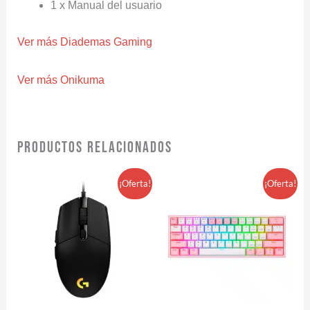
1 x Manual del usuario
Ver más Diademas Gaming
Ver más Onikuma
Productos relacionados
El
El
¡Oferta!
¡Oferta!
precio
precio
original
actual
era:
es:
$ 230.000.
$ 210.000.