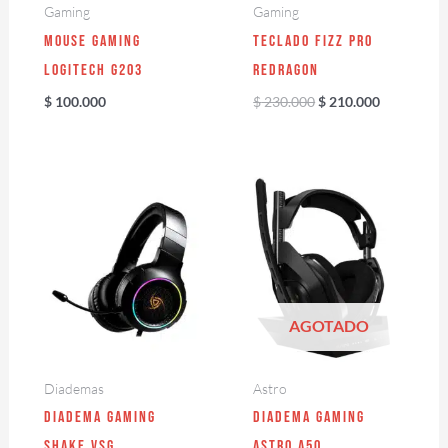
Gaming
Gaming
Mouse Gaming
Teclado Fizz Pro
Logitech G203
Redragon
$
100.000
$
230.000
$
210.000
AGOTADO
Diademas
Astro
Diadema Gaming
Diadema Gaming
Shake VSG
Astro A50