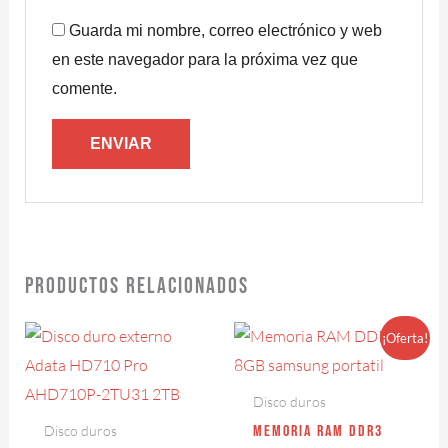
Guarda mi nombre, correo electrónico y web
en este navegador para la próxima vez que
comente.
Productos relacionados
El
El
¡Oferta!
precio
precio
original
actual
era:
es:
Disco duros
$ 78.000.
$ 68.000.
Memoria RAM DDR3
Disco duros