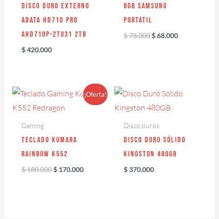
Disco duro externo
8GB samsung
Adata HD710 Pro
portatil
AHD710P-2TU31 2TB
$
78.000
$
68.000
$
420.000
El
El
¡Oferta!
precio
precio
original
actual
era:
es:
Gaming
Disco duros
$ 180.000.
$ 170.000.
Teclado Kumara
Disco Duro Sólido
Rainbow K552
Kingston 480GB
$
180.000
$
170.000
$
370.000