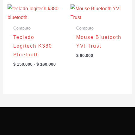
Rango
de
precios:
desde
Computo
Computo
$ 150.000
hasta
Teclado
Mouse Bluetooth
$ 160.000
Logitech K380
YVI Trust
Bluetooth
$
60.000
$
150.000
-
$
160.000