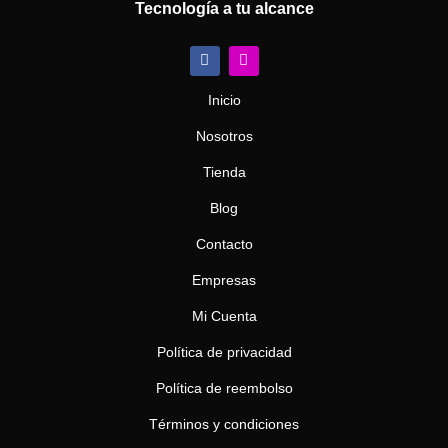
Tecnología a tu alcance
F
I
a
n
c
s
e
t
Inicio
b
a
o
g
Nosotros
o
r
k
a
m
Tienda
Blog
Contacto
Empresas
Mi Cuenta
Política de privacidad
Política de reembolso
Términos y condiciones