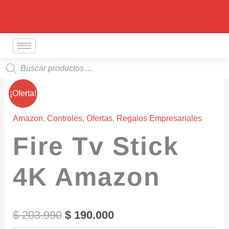
Ir
al
contenido
Búsqueda
de
productos
El
El
¡Oferta!
precio
precio
Amazon
,
Controles
,
Ofertas
,
Regalos Empresariales
original
actual
Fire Tv Stick
era:
es:
4K Amazon
$ 203.990.
$ 190.000.
$
203.990
$
190.000