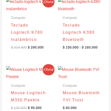
¡Oferta!
precio
precio
de
original
actual
precios
era:
es:
desde
Computo
Computo
$ 319.900.
$ 290.000.
$ 150.0
hasta
Teclado
Teclado
$ 160.0
Logitech K780
Logitech K380
Inalámbrico
Bluetooth
$
319.900
$
290.000
$
150.000
-
$
160.000
El
El
¡Oferta!
precio
precio
original
actual
era:
es:
Computo
Computo
$ 120.000.
$ 95.000.
Mouse Logitech
Mouse Bluetooth
M350 Peeble
YVI Trust
$
120.000
$
95.000
$
60.000