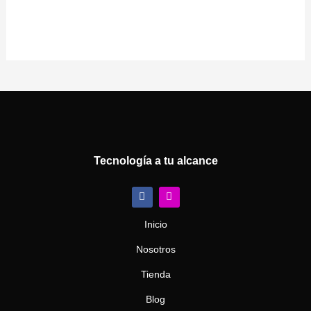
Tecnología a tu alcance
F
I
a
n
c
s
e
t
Inicio
b
a
o
g
Nosotros
o
r
k
a
m
Tienda
Blog