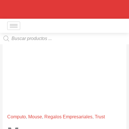
Ir
al
contenido
Búsqueda
de
productos
Computo
,
Mouse
,
Regalos Empresariales
,
Trust