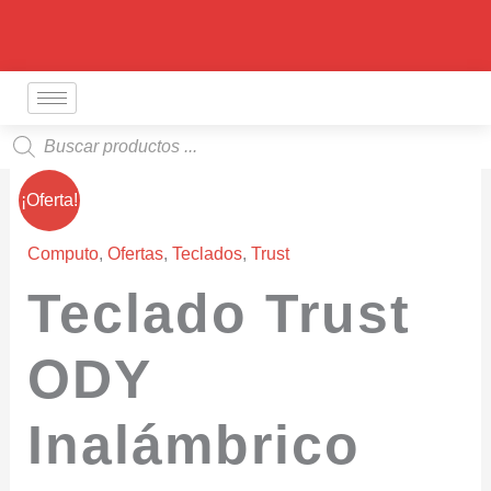
Ir
al
contenido
Búsqueda
de
productos
El
El
¡Oferta!
precio
precio
Computo
,
Ofertas
,
Teclados
,
Trust
original
actual
Teclado Trust
era:
es:
ODY
$ 85.000.
$ 75.000.
Inalámbrico