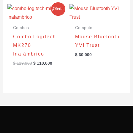
El
El
¡Oferta!
precio
precio
original
actual
era:
es:
Combos
Computo
$ 119.900.
$ 110.000.
Combo Logitech
Mouse Bluetooth
MK270
YVI Trust
Inalámbrico
$
60.000
$
119.900
$
110.000