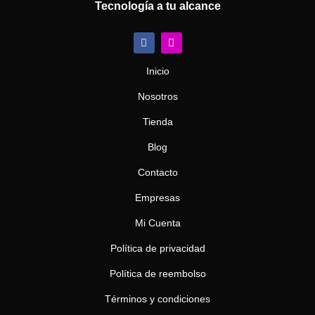
Tecnología a tu alcance
F
I
a
n
c
s
e
t
Inicio
b
a
o
g
Nosotros
o
r
k
a
m
Tienda
Blog
Contacto
Empresas
Mi Cuenta
Política de privacidad
Política de reembolso
Términos y condiciones