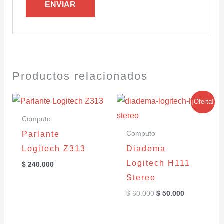
Productos relacionados
El
El
¡Oferta!
precio
precio
original
actual
Computo
era:
es:
Parlante
Computo
$ 60.000.
$ 50.000.
Logitech Z313
Diadema
Logitech H111
$
240.000
Stereo
$
60.000
$
50.000