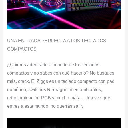
UNA ENTRADA PERFECTA A LOS TECLADOS
COMPACTOS
¿Quieres adentrarte al mundo de los teclados
compactos y no sabes con qué hacerlo? No busques
más, crack. El Ziggs es un teclado compacto con pad
numérico, switches Redragon intercambiables,
retroiluminación RGB y mucho más… Una vez que
entres a este mundo, no querrás salir.