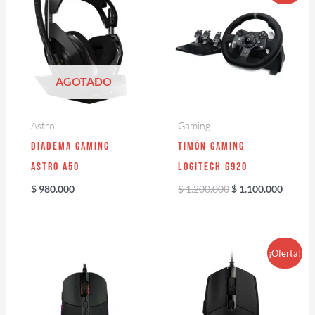
original
actual
era:
es:
$ 1.200.000.
$ 1.100
AGOTADO
Astro
Gaming
Diadema Gaming
Timón Gaming
Astro A50
Logitech G920
$
980.000
$
1.200.000
$
1.100.000
¡Oferta!