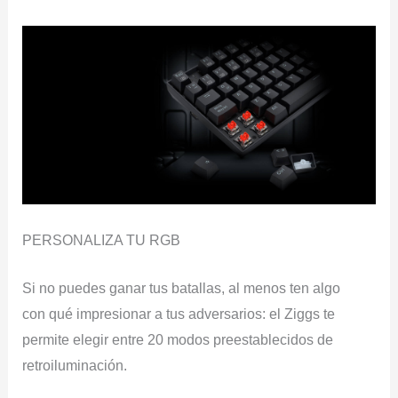
PERSONALIZA TU RGB
Si no puedes ganar tus batallas, al menos ten algo
con qué impresionar a tus adversarios: el Ziggs te
permite elegir entre 20 modos preestablecidos de
retroiluminación.