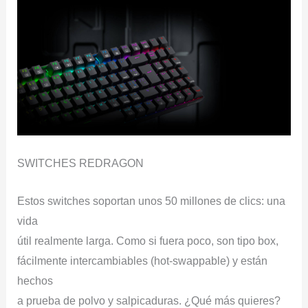
SWITCHES REDRAGON
Estos switches soportan unos 50 millones de clics: una
vida
útil realmente larga. Como si fuera poco, son tipo box,
fácilmente intercambiables (hot-swappable) y están
hechos
a prueba de polvo y salpicaduras. ¿Qué más quieres?