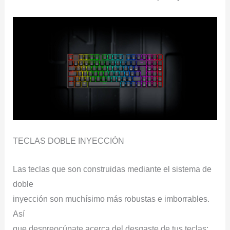
TECLAS DOBLE INYECCIÓN
Las teclas que son construidas mediante el sistema de
doble
inyección son muchísimo más robustas e imborrables.
Así
que despreocúpate acerca del desgaste de tus teclas: