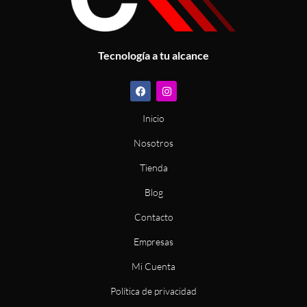
Tecnología a tu alcance
F
I
a
n
c
s
e
t
Inicio
b
a
o
g
Nosotros
o
r
k
a
m
Tienda
Blog
Contacto
Empresas
Mi Cuenta
Política de privacidad