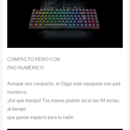
COMPACTO PERO CON
PAD NUMÉRICO
Aunque sea compacto, el Ziggs está equipado con pad
numérico.
¡Así que tranqui! Tus manos podrán tocar las 94 teclas,
al tiempo
que ganas espacio para tu ratón.