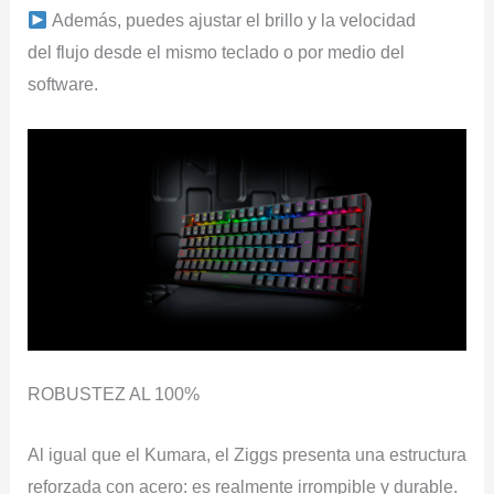
Además, puedes ajustar el brillo y la velocidad
del flujo desde el mismo teclado o por medio del
software.
ROBUSTEZ AL 100%
Al igual que el Kumara, el Ziggs presenta una estructura
reforzada con acero: es realmente irrompible y durable.